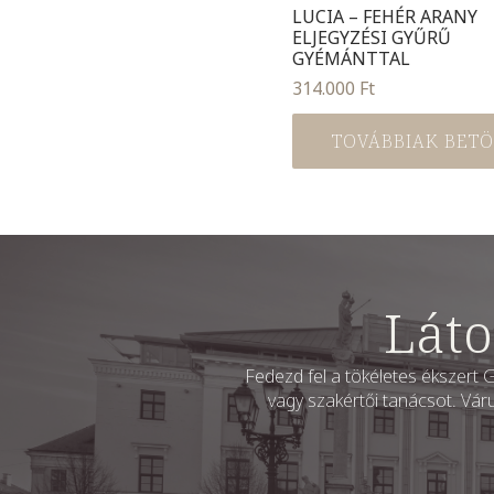
LUCIA – FEHÉR ARANY
ELJEGYZÉSI GYŰRŰ
GYÉMÁNTTAL
314.000
Ft
TOVÁBBIAK BETÖL
Láto
Fedezd fel a tökéletes ékszert G
vagy szakértői tanácsot. Vár