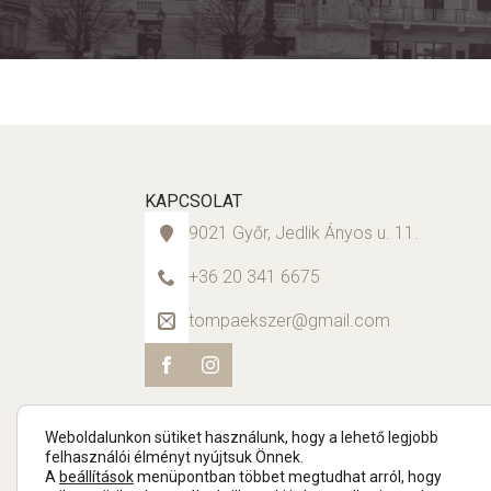
KAPCSOLAT
9021 Győr, Jedlik Ányos u. 11.
+36 20 341 6675
tompaekszer@gmail.com
Weboldalunkon sütiket használunk, hogy a lehető legjobb
felhasználói élményt nyújtsuk Önnek.
A
beállítások
menüpontban többet megtudhat arról, hogy