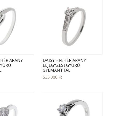
EHÉR ARANY
DAISY – FEHÉR ARANY
GYŰRŰ
ELJEGYZÉSI GYŰRŰ
L
GYÉMÁNTTAL
535.000
Ft