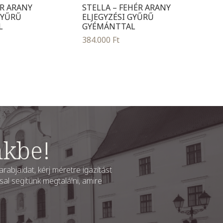
ÉR ARANY
STELLA – FEHÉR ARANY
GYŰRŰ
ELJEGYZÉSI GYŰRŰ
L
GYÉMÁNTTAL
384.000
Ft
nkbe!
rabjaidat, kérj méretre igazítást
al segítünk megtalálni, amire