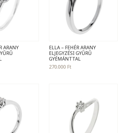
ÉR ARANY
ELLA – FEHÉR ARANY
GYŰRŰ
ELJEGYZÉSI GYŰRŰ
L
GYÉMÁNTTAL
270.000
Ft