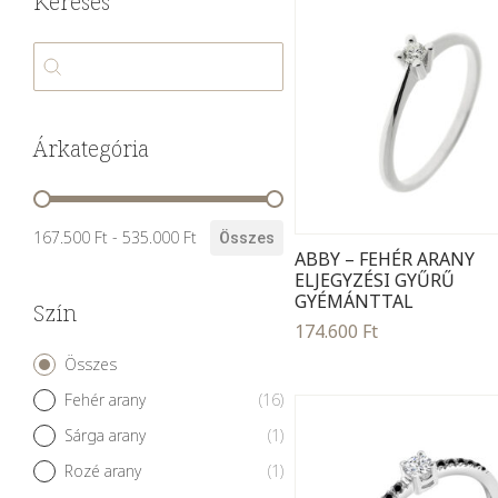
Keresés
Keresés
Keresés
Árkategória
Árkategória
167.500 Ft - 535.000 Ft
Összes
ABBY – FEHÉR ARANY
ELJEGYZÉSI GYŰRŰ
GYÉMÁNTTAL
Szín
174.600
Ft
Szín
Összes
Fehér arany
(16)
Sárga arany
(1)
Rozé arany
(1)