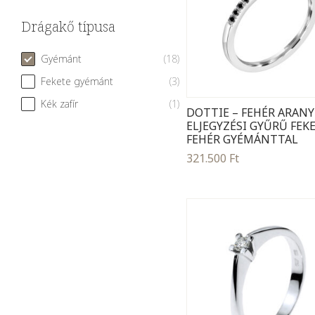
Drágakő típusa
Drágakő típusa
Gyémánt
(18)
Fekete gyémánt
(3)
Kék zafír
(1)
DOTTIE – FEHÉR ARANY
ELJEGYZÉSI GYŰRŰ FEKE
FEHÉR GYÉMÁNTTAL
321.500
Ft