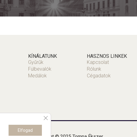
KÍNÁLATUNK
HASZNOS LINKEK
Gyűrűk
Kapcsolat
Fülbevalók
Rólunk
Medálok
Cégadatok
Close GDPR Cookie Banner
Elfogad
Copyright © 2025 Tompa Ékszer.