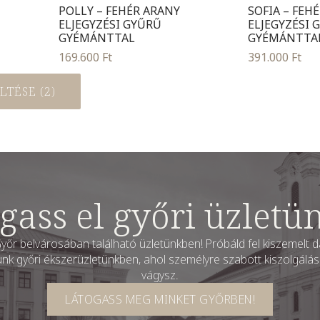
POLLY – FEHÉR ARANY
SOFIA – FEH
ELJEGYZÉSI GYŰRŰ
ELJEGYZÉSI 
GYÉMÁNTTAL
GYÉMÁNTTA
169.600
Ft
391.000
Ft
TÉSE (2)
gass el győri üzletü
yőr belvárosában található üzletünkben! Próbáld fel kiszemelt da
unk győri ékszerüzletünkben, ahol személyre szabott kiszolgáláss
vágysz.
LÁTOGASS MEG MINKET GYŐRBEN!