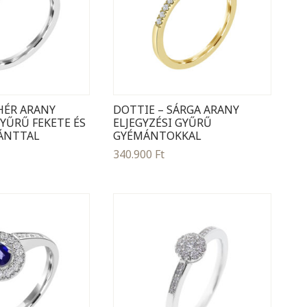
HÉR ARANY
DOTTIE – SÁRGA ARANY
GYŰRŰ FEKETE ÉS
ELJEGYZÉSI GYŰRŰ
ÁNTTAL
GYÉMÁNTOKKAL
340.900
Ft