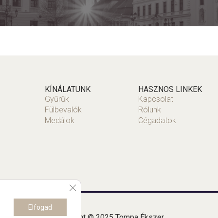
KÍNÁLATUNK
HASZNOS LINKEK
Gyűrűk
Kapcsolat
Fülbevalók
Rólunk
Medálok
Cégadatok
Close GDPR Cookie Banner
Elfogad
Copyright © 2025 Tompa Ékszer.