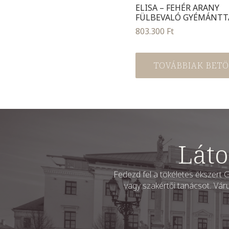
ELISA – FEHÉR ARANY
FÜLBEVALÓ GYÉMÁNTT
803.300
Ft
TOVÁBBIAK BETÖL
Láto
Fedezd fel a tökéletes ékszert G
vagy szakértői tanácsot. Vár