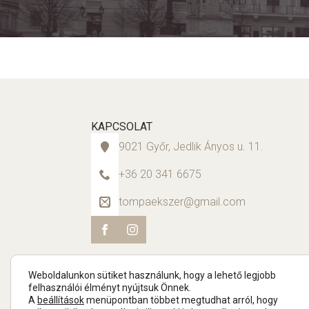
KAPCSOLAT
9021 Győr, Jedlik Ányos u. 11.
+36 20 341 6675
tompaekszer@gmail.com
Weboldalunkon sütiket használunk, hogy a lehető legjobb
felhasználói élményt nyújtsuk Önnek.
A
beállítások
menüpontban többet megtudhat arról, hogy