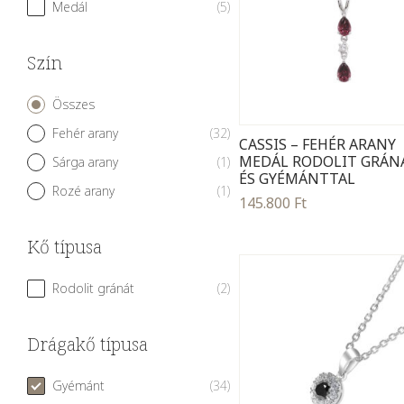
Medál
(5)
Szín
Szín
Összes
Fehér arany
(32)
CASSIS – FEHÉR ARANY
MEDÁL RODOLIT GRÁN
Sárga arany
(1)
ÉS GYÉMÁNTTAL
Rozé arany
(1)
145.800
Ft
Kő típusa
Kő típusa
Rodolit gránát
(2)
Drágakő típusa
Drágakő típusa
Gyémánt
(34)