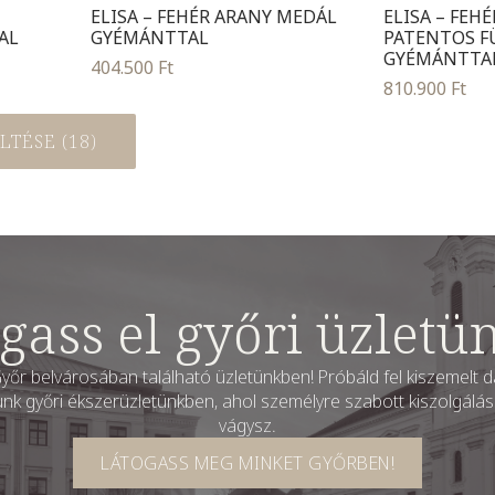
ELISA – FEHÉR ARANY MEDÁL
ELISA – FEH
AL
GYÉMÁNTTAL
PATENTOS F
GYÉMÁNTTA
404.500
Ft
810.900
Ft
TÉSE (18)
gass el győri üzletü
yőr belvárosában található üzletünkben! Próbáld fel kiszemelt da
unk győri ékszerüzletünkben, ahol személyre szabott kiszolgáláss
vágysz.
LÁTOGASS MEG MINKET GYŐRBEN!