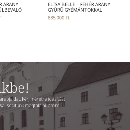
ÉR ARANY
ELISA BELLE – FEHÉR ARANY
ÜLBEVALÓ
GYŰRŰ GYÉMÁNTOKKAL
L
885.000
Ft
nkbe!
rabjaidat, kérj méretre igazítást
al segítünk megtalálni, amire