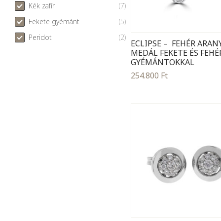
Kék zafír
(7)
Fekete gyémánt
(5)
Peridot
(2)
ECLIPSE – FEHÉR ARAN
MEDÁL FEKETE ÉS FEHÉ
GYÉMÁNTOKKAL
254.800
Ft