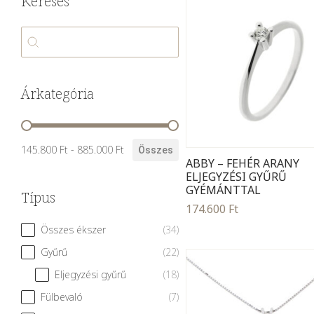
Keresés
Keresés
Keresés
Árkategória
Árkategória
145.800 Ft - 885.000 Ft
Összes
ABBY – FEHÉR ARANY
ELJEGYZÉSI GYŰRŰ
GYÉMÁNTTAL
Típus
174.600
Ft
Típus
Összes ékszer
(34)
Gyűrű
(22)
Eljegyzési gyűrű
(18)
Fülbevaló
(7)