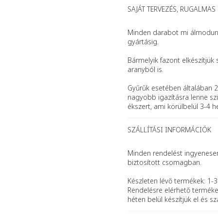
SAJÁT TERVEZÉS, RUGALMAS
Minden darabot mi álmodunk 
gyártásig.
Bármelyik fazont elkészítjük 
aranyból is.
Gyűrűk esetében általában 2
nagyobb igazításra lenne szü
ékszert, ami körülbelül 3-4 h
SZÁLLÍTÁSI INFORMÁCIÓK
Minden rendelést ingyenesen 
biztosított csomagban.
Készleten lévő termékek: 1-3
Rendelésre elérhető terméke
héten belül készítjük el és szál