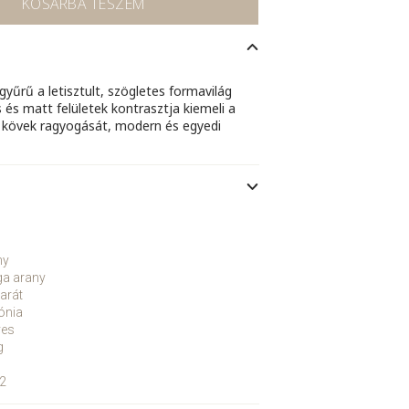
KOSÁRBA TESZEM
gyűrű a letisztult, szögletes formavilág
s és matt felületek kontrasztja kiemeli a
ia kövek ragyogását, modern és egyedi
ny
ga arany
arát
ónia
yes
g
2