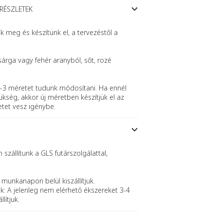
 RÉSZLETEK
meg és készítünk el, a tervezéstől a
sárga vagy fehér aranyból, sőt, rozé
-3 méretet tudunk módosítani. Ha ennél
kség, akkor új méretben készítjük el az
etet vesz igénybe.
szállítunk a GLS futárszolgálattal,
 munkanapon belül kiszállítjuk.
k: A jelenleg nem elérhető ékszereket 3-4
lítjuk.