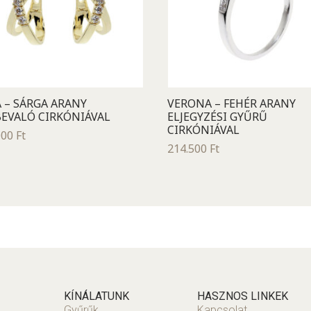
 – SÁRGA ARANY
VERONA – FEHÉR ARANY
EVALÓ CIRKÓNIÁVAL
ELJEGYZÉSI GYŰRŰ
CIRKÓNIÁVAL
000
Ft
214.500
Ft
KÍNÁLATUNK
HASZNOS LINKEK
Gyűrűk
Kapcsolat