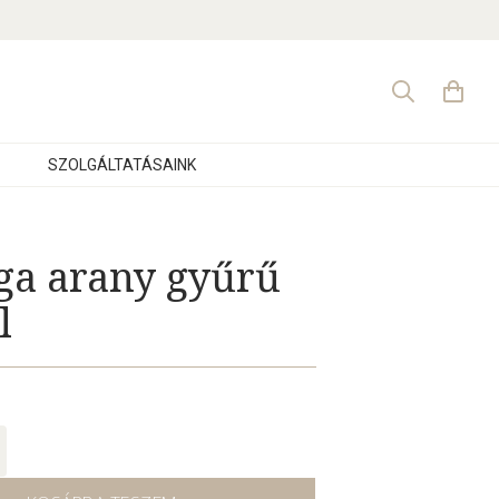
Search
for:
SZOLGÁLTATÁSAINK
ga arany gyűrű
l