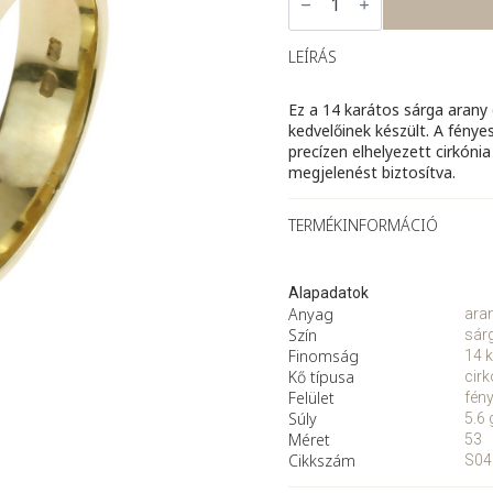
–
sárga
arany
gyűrű
LEÍRÁS
cirkóniával
mennyiség
Ez a 14 karátos sárga arany 
kedvelőinek készült. A fénye
precízen elhelyezett cirkón
megjelenést biztosítva.
TERMÉKINFORMÁCIÓ
Alapadatok
Anyag
ara
Szín
sár
Finomság
14 k
Kő típusa
cirk
Felület
fén
Súly
5.6 
Méret
53
Cikkszám
S04