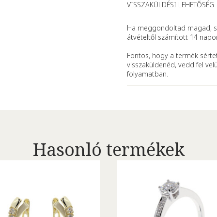
VISSZAKÜLDÉSI LEHETŐSÉG
Ha meggondoltad magad, se
átvételtől számított 14 napo
Fontos, hogy a termék sértet
visszaküldenéd, vedd fel vel
folyamatban.
Hasonló termékek