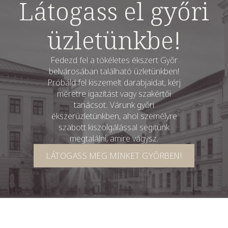
Látogass el győri
üzletünkbe!
Fedezd fel a tökéletes ékszert Győr
belvárosában található üzletünkben!
Próbáld fel kiszemelt darabjaidat, kérj
méretre igazítást vagy szakértői
tanácsot. Várunk győri
ékszerüzletünkben, ahol személyre
szabott kiszolgálással segítünk
megtalálni, amire vágysz.
LÁTOGASS MEG MINKET GYŐRBEN!