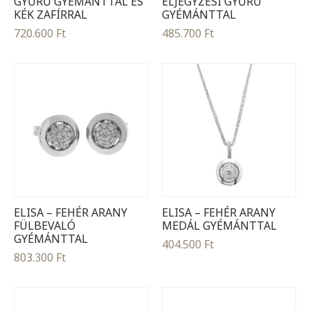
GYŰRŰ GYÉMÁNTTAL ÉS
ELJEGYZÉSI GYŰRŰ
KÉK ZAFÍRRAL
GYÉMÁNTTAL
720.600
Ft
485.700
Ft
ELISA – FEHÉR ARANY
ELISA – FEHÉR ARANY
FÜLBEVALÓ
MEDÁL GYÉMÁNTTAL
GYÉMÁNTTAL
404.500
Ft
803.300
Ft