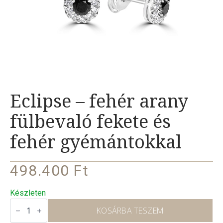
Eclipse – fehér arany
fülbevaló fekete és
fehér gyémántokkal
498.400
Ft
Készleten
Eclipse
–
KOSÁRBA TESZEM
fehér