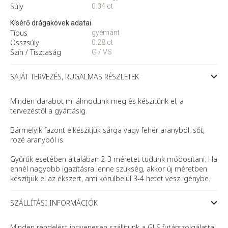
Súly
0.34 ct
Kísérő drágakövek adatai
Típus
gyémánt
Összsúly
0.28 ct
Szín / Tisztaság
G / VS
SAJÁT TERVEZÉS, RUGALMAS RÉSZLETEK
Minden darabot mi álmodunk meg és készítünk el, a
tervezéstől a gyártásig.
Bármelyik fazont elkészítjük sárga vagy fehér aranyból, sőt,
rozé aranyból is.
Gyűrűk esetében általában 2-3 méretet tudunk módosítani. Ha
ennél nagyobb igazításra lenne szükség, akkor új méretben
készítjük el az ékszert, ami körülbelül 3-4 hetet vesz igénybe.
SZÁLLÍTÁSI INFORMÁCIÓK
Minden rendelést ingyenesen szállítunk a GLS futárszolgálattal,