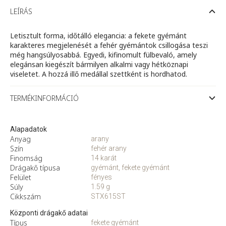
arany
fülbevaló
LEÍRÁS
fekete
és
fehér
Letisztult forma, időtálló elegancia: a fekete gyémánt
gyémántokkal
karakteres megjelenését a fehér gyémántok csillogása teszi
mennyiség
még hangsúlyosabbá. Egyedi, kifinomult fülbevaló, amely
elegánsan kiegészít bármilyen alkalmi vagy hétköznapi
viseletet. A hozzá illő medállal szettként is hordhatod.
TERMÉKINFORMÁCIÓ
Alapadatok
Anyag
arany
Szín
fehér arany
Finomság
14 karát
Drágakő típusa
gyémánt, fekete gyémánt
Felület
fényes
Súly
1.59 g
Cikkszám
STX615ST
Központi drágakő adatai
Típus
fekete gyémánt