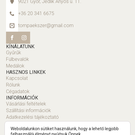
9021 Győr, Jedlik Ányos u. 11.
+36 20 341 6675
tompaekszer@gmail.com
KÍNÁLATUNK
Gyűrűk
Fülbevalók
Medálok
HASZNOS LINKEK
Kapcsolat
Rólunk
Cégadatok
INFORMÁCIÓK
Vásárlási feltételek
Szállítási információk
Adatkezelési tájékoztató
Fiók
Weboldalunkon sütiket használunk, hogy a lehető legjobb
felhasználói élményt nyújtsuk Önnek.