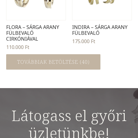
FLORA – SÁRGA ARANY
INDIRA – SÁRGA ARANY
FÜLBEVALÓ
FÜLBEVALÓ
CIRKÓNIÁVAL
175.000
Ft
110.000
Ft
TOVÁBBIAK BETÖLTÉSE (40)
Látogass el győri
üzletünkbe!