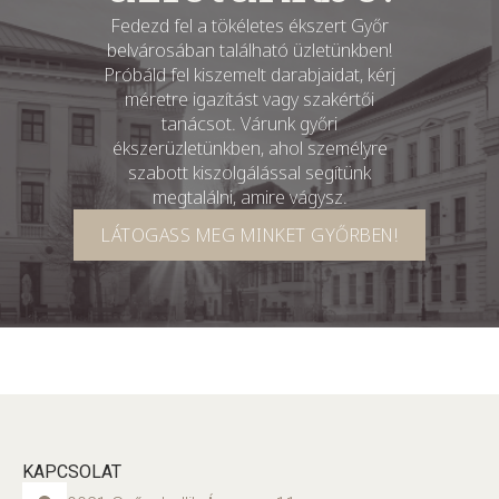
Fedezd fel a tökéletes ékszert Győr
belvárosában található üzletünkben!
Próbáld fel kiszemelt darabjaidat, kérj
méretre igazítást vagy szakértői
tanácsot. Várunk győri
ékszerüzletünkben, ahol személyre
szabott kiszolgálással segítünk
megtalálni, amire vágysz.
LÁTOGASS MEG MINKET GYŐRBEN!
KAPCSOLAT