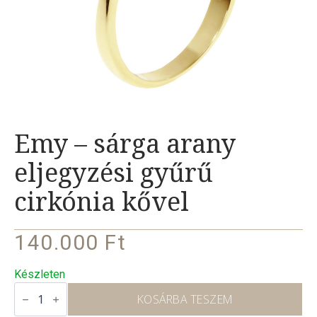
Emy – sárga arany
eljegyzési gyűrű
cirkónia kővel
140.000
Ft
Készleten
Emy
–
KOSÁRBA TESZEM
sárga