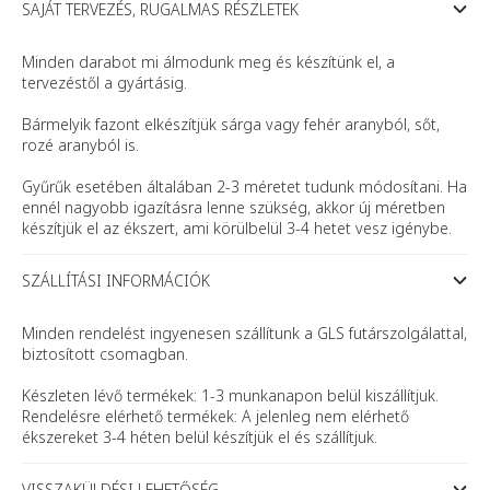
SAJÁT TERVEZÉS, RUGALMAS RÉSZLETEK
Minden darabot mi álmodunk meg és készítünk el, a
tervezéstől a gyártásig.
Bármelyik fazont elkészítjük sárga vagy fehér aranyból, sőt,
rozé aranyból is.
Gyűrűk esetében általában 2-3 méretet tudunk módosítani. Ha
ennél nagyobb igazításra lenne szükség, akkor új méretben
készítjük el az ékszert, ami körülbelül 3-4 hetet vesz igénybe.
SZÁLLÍTÁSI INFORMÁCIÓK
Minden rendelést ingyenesen szállítunk a GLS futárszolgálattal,
biztosított csomagban.
Készleten lévő termékek: 1-3 munkanapon belül kiszállítjuk.
Rendelésre elérhető termékek: A jelenleg nem elérhető
ékszereket 3-4 héten belül készítjük el és szállítjuk.
VISSZAKÜLDÉSI LEHETŐSÉG