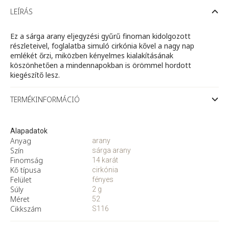
arany
eljegyzési
LEÍRÁS
gyűrű
cirkónia
kővel
Ez a sárga arany eljegyzési gyűrű finoman kidolgozott
mennyiség
részleteivel, foglalatba simuló cirkónia kővel a nagy nap
emlékét őrzi, miközben kényelmes kialakításának
köszönhetően a mindennapokban is örömmel hordott
kiegészítő lesz.
TERMÉKINFORMÁCIÓ
Alapadatok
Anyag
arany
Szín
sárga arany
Finomság
14 karát
Kő típusa
cirkónia
Felület
fényes
Súly
2 g
Méret
52
Cikkszám
S116