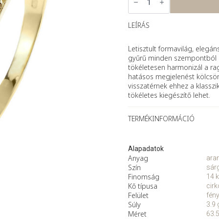
–
sárga
arany
gyűrű
LEÍRÁS
cirkónia
kővel
mennyiség
Letisztult formavilág, elegán
gyűrű minden szempontból idő
tökéletesen harmonizál a ra
hatásos megjelenést kölcsön
visszatérnek ehhez a klassz
tökéletes kiegészítő lehet.
TERMÉKINFORMÁCIÓ
Alapadatok
Anyag
ara
Szín
sár
Finomság
14 k
Kő típusa
cirk
Felület
fén
Súly
3.9 
Méret
63.