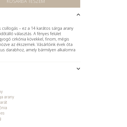
KOSÁRBA TESZEM
s csillogás – ez a 14 karátos sárga arany
tálló választás. A fényes felület
gyogó cirkónia kövekkel, finom, mégis
özve az ékszernek. Vásárlóink évek óta
ikus darabhoz, amely bármilyen alkalomra
ny
ga arany
arát
ónia
yes
g
5