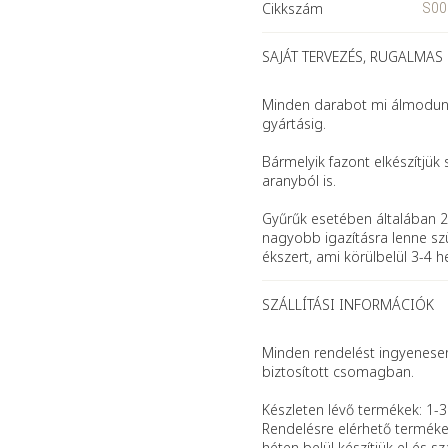
Cikkszám
S00
SAJÁT TERVEZÉS, RUGALMAS
Minden darabot mi álmodunk 
gyártásig.
Bármelyik fazont elkészítjük 
aranyból is.
Gyűrűk esetében általában 2
nagyobb igazításra lenne szü
ékszert, ami körülbelül 3-4 h
SZÁLLÍTÁSI INFORMÁCIÓK
Minden rendelést ingyenesen 
biztosított csomagban.
Készleten lévő termékek: 1-3
Rendelésre elérhető terméke
héten belül készítjük el és szál