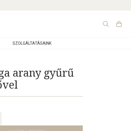
Search
for:
SZOLGÁLTATÁSAINK
rga arany gyűrű
ővel