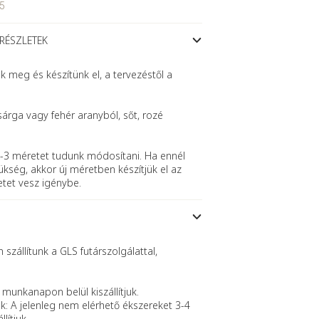
5
 RÉSZLETEK
meg és készítünk el, a tervezéstől a
sárga vagy fehér aranyból, sőt, rozé
-3 méretet tudunk módosítani. Ha ennél
kség, akkor új méretben készítjük el az
etet vesz igénybe.
szállítunk a GLS futárszolgálattal,
 munkanapon belül kiszállítjuk.
k: A jelenleg nem elérhető ékszereket 3-4
lítjuk.