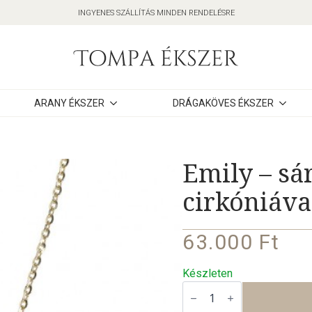
INGYENES SZÁLLÍTÁS MINDEN RENDELÉSRE
ARANY ÉKSZER
DRÁGAKÖVES ÉKSZER
Emily – sá
cirkóniáva
63.000
Ft
Készleten
Emily
–
sárga