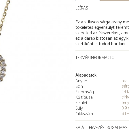
arany
medál
LEÍRÁS
cirkóniával
mennyiség
Ez a stílusos sárga arany m
tökéletes egyensúlyt teremt
szereted az ékszereket, amel
ez a darab biztosan az egyik 
szettként is tudod hordani.
TERMÉKINFORMÁCIÓ
Alapadatok
Anyag
ara
Szín
sár
Finomság
14 k
Kő típusa
cirk
Felület
fén
Súly
0.9 
Cikkszám
ST
SAJÁT TERVEZÉS, RUGALMAS