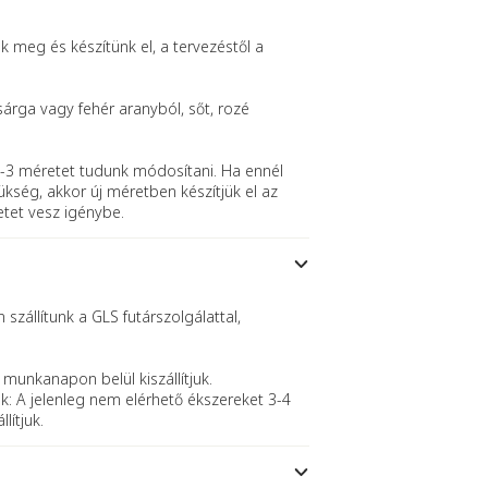
meg és készítünk el, a tervezéstől a
sárga vagy fehér aranyból, sőt, rozé
-3 méretet tudunk módosítani. Ha ennél
kség, akkor új méretben készítjük el az
etet vesz igénybe.
szállítunk a GLS futárszolgálattal,
 munkanapon belül kiszállítjuk.
k: A jelenleg nem elérhető ékszereket 3-4
lítjuk.