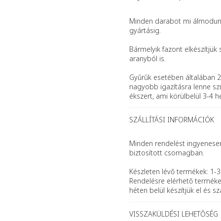
Minden darabot mi álmodunk 
gyártásig.
Bármelyik fazont elkészítjük 
aranyból is.
Gyűrűk esetében általában 2
nagyobb igazításra lenne szü
ékszert, ami körülbelül 3-4 h
SZÁLLÍTÁSI INFORMÁCIÓK
Minden rendelést ingyenesen 
biztosított csomagban.
Készleten lévő termékek: 1-3
Rendelésre elérhető terméke
héten belül készítjük el és szál
VISSZAKÜLDÉSI LEHETŐSÉG