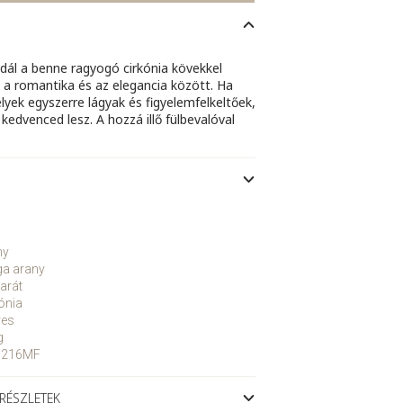
edál a benne ragyogó cirkónia kövekkel
 a romantika és az elegancia között. Ha
yek egyszerre lágyak és figyelemfelkeltőek,
kedvenced lesz. A hozzá illő fülbevalóval
ny
ga arany
arát
ónia
yes
g
P216MF
 RÉSZLETEK