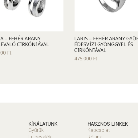
A – FEHÉR ARANY
LARIS – FEHÉR ARANY GYŰ
EVALÓ CIRKÓNIÁVAL
ÉDESVÍZI GYÖNGGYEL ÉS
CIRKÓNIÁVAL
000
Ft
475.000
Ft
KÍNÁLATUNK
HASZNOS LINKEK
Gyűrűk
Kapcsolat
Fülbevalók
Rólunk