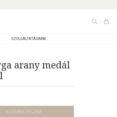
Search
for:
SZOLGÁLTATÁSAINK
rga arany medál
l
KOSÁRBA TESZEM