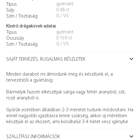
Típus
gyémánt
Súly
0.08 ct
Szín / Tisztaság
G / VS
Kísérő drágakövek adatai
Típus
gyémánt
Összsúly
0.169 ct
Szín / Tisztaság
G / VS
SAJÁT TERVEZÉS, RUGALMAS RÉSZLETEK
Minden darabot mi álmodunk meg és készítünk el, a
tervezéstől a gyártásig.
Bármelyik fazont elkészítjük sárga vagy fehér aranyból, sőt,
rozé aranyból is.
Gyűrűk esetében általában 2-3 méretet tudunk módosítani. Ha
ennél nagyobb igazításra lenne szükség, akkor új méretben
készítjük el az ékszert, ami körülbelül 3-4 hetet vesz igénybe.
SZÁLLÍTÁSI INFORMÁCIÓK