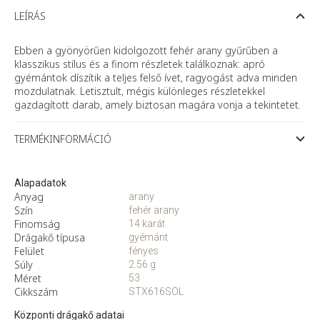
arany
eljegyzési
LEÍRÁS
gyűrű
gyémánttal
mennyiség
Ebben a gyönyörűen kidolgozott fehér arany gyűrűben a
klasszikus stílus és a finom részletek találkoznak: apró
gyémántok díszítik a teljes felső ívet, ragyogást adva minden
mozdulatnak. Letisztult, mégis különleges részletekkel
gazdagított darab, amely biztosan magára vonja a tekintetet.
TERMÉKINFORMÁCIÓ
Alapadatok
Anyag
arany
Szín
fehér arany
Finomság
14 karát
Drágakő típusa
gyémánt
Felület
fényes
Súly
2.56 g
Méret
53
Cikkszám
STX616SOL
Központi drágakő adatai