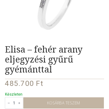
Elisa – fehér arany
eljegyzési gyűrű
gyémánttal
485.700
Ft
Készleten
Elisa
–
KOSÁRBA TESZEM
fehér