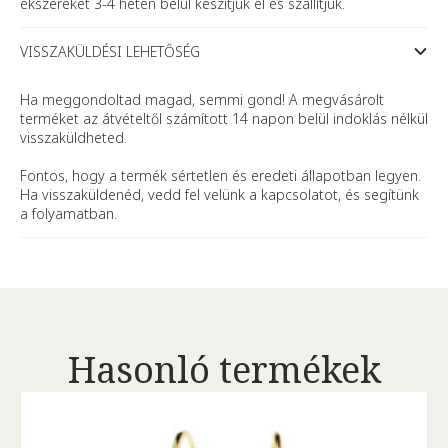
ékszereket 3-4 héten belül készítjük el és szállítjuk.
VISSZAKÜLDÉSI LEHETŐSÉG
Ha meggondoltad magad, semmi gond! A megvásárolt
terméket az átvételtől számított 14 napon belül indoklás nélkül
visszaküldheted.
Fontos, hogy a termék sértetlen és eredeti állapotban legyen.
Ha visszaküldenéd, vedd fel velünk a kapcsolatot, és segítünk
a folyamatban.
Hasonló termékek