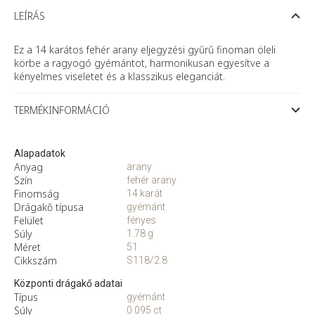
arany
eljegyzési
LEÍRÁS
gyűrű
gyémánttal
mennyiség
Ez a 14 karátos fehér arany eljegyzési gyűrű finoman öleli
körbe a ragyogó gyémántot, harmonikusan egyesítve a
kényelmes viseletet és a klasszikus eleganciát.
TERMÉKINFORMÁCIÓ
Alapadatok
Anyag
arany
Szín
fehér arany
Finomság
14 karát
Drágakő típusa
gyémánt
Felület
fényes
Súly
1.78 g
Méret
51
Cikkszám
S118/2.8
Központi drágakő adatai
Típus
gyémánt
Súly
0.095 ct