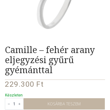
Camille – fehér arany
eljegyzési gyűrű
gyémánttal
229.300
Ft
Készleten
Camille
–
KOSÁRBA TESZEM
fehér