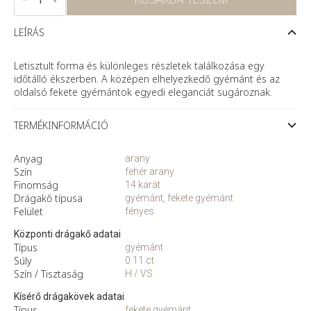
fehér
arany
eljegyzési
LEÍRÁS
gyűrű
fekete
és
Letisztult forma és különleges részletek találkozása egy
fehér
időtálló ékszerben. A középen elhelyezkedő gyémánt és az
gyémánttal
oldalsó fekete gyémántok egyedi eleganciát sugároznak.
mennyiség
TERMÉKINFORMÁCIÓ
Anyag
arany
Szín
fehér arany
Finomság
14 karát
Drágakő típusa
gyémánt, fekete gyémánt
Felület
fényes
Központi drágakő adatai
Típus
gyémánt
Súly
0.11 ct
Szín / Tisztaság
H / VS
Kísérő drágakövek adatai
Típus
fekete gyémánt