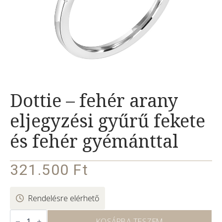
Dottie – fehér arany
eljegyzési gyűrű fekete
és fehér gyémánttal
321.500
Ft
Rendelésre elérhető
Dottie
–
KOSÁRBA TESZEM