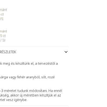
mánt
 ct
 VS
mánt
5 ct
/ SI
 RÉSZLETEK
meg és készítünk el, a tervezéstől a
sárga vagy fehér aranyból, sőt, rozé
-3 méretet tudunk módosítani. Ha ennél
kség, akkor új méretben készítjük el az
etet vesz igénybe.