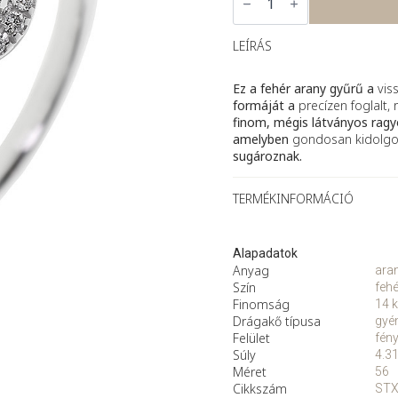
Belle
–
fehér
arany
LEÍRÁS
gyűrű
gyémántokkal
mennyiség
Ez a fehér arany gyűrű a
vis
formáját a
precízen foglalt
finom, mégis látványos ragy
amelyben
gondosan kidolgoz
sugároznak.
TERMÉKINFORMÁCIÓ
Alapadatok
Anyag
ara
Szín
fehé
Finomság
14 k
Drágakő típusa
gyé
Felület
fén
Súly
4.31
Méret
56
Cikkszám
ST