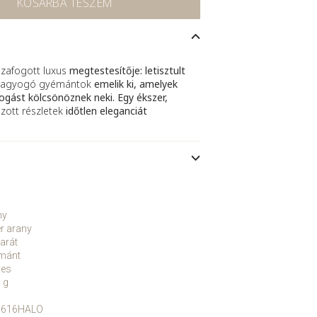
KOSÁRBA TESZEM
szafogott luxus
megtestesítője: letisztult
, ragyogó gyémántok
emelik ki, amelyek
ogást kölcsönöznek neki. Egy ékszer,
ott részletek
időtlen eleganciát
ny
r arany
arát
mánt
yes
 g
X616HALO