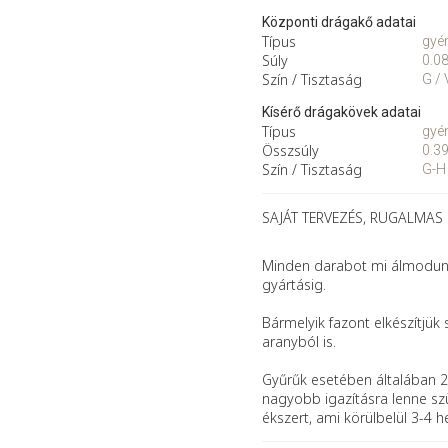
Központi drágakő adatai
Típus
gyé
Súly
0.08
Szín / Tisztaság
G /
Kísérő drágakövek adatai
Típus
gyé
Összsúly
0.39
Szín / Tisztaság
G-H 
SAJÁT TERVEZÉS, RUGALMAS
Minden darabot mi álmodunk 
gyártásig.
Bármelyik fazont elkészítjük 
aranyból is.
Gyűrűk esetében általában 2
nagyobb igazításra lenne szü
ékszert, ami körülbelül 3-4 h