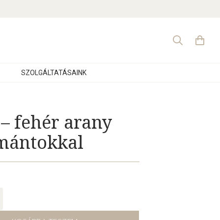
Search
for:
SZOLGÁLTATÁSAINK
 – fehér arany
mántokkal