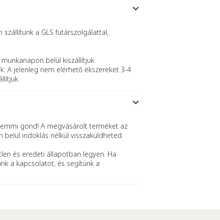
szállítunk a GLS futárszolgálattal,
 munkanapon belül kiszállítjuk.
k: A jelenleg nem elérhető ékszereket 3-4
lítjuk.
mmi gond! A megvásárolt terméket az
n belül indoklás nélkül visszaküldheted.
len és eredeti állapotban legyen. Ha
ünk a kapcsolatot, és segítünk a