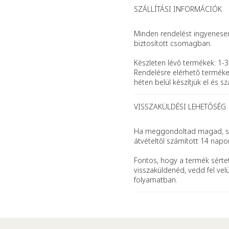
SZÁLLÍTÁSI INFORMÁCIÓK
Minden rendelést ingyenesen 
biztosított csomagban.
Készleten lévő termékek: 1-3
Rendelésre elérhető terméke
héten belül készítjük el és szál
VISSZAKÜLDÉSI LEHETŐSÉG
Ha meggondoltad magad, se
átvételtől számított 14 napo
Fontos, hogy a termék sértet
visszaküldenéd, vedd fel vel
folyamatban.