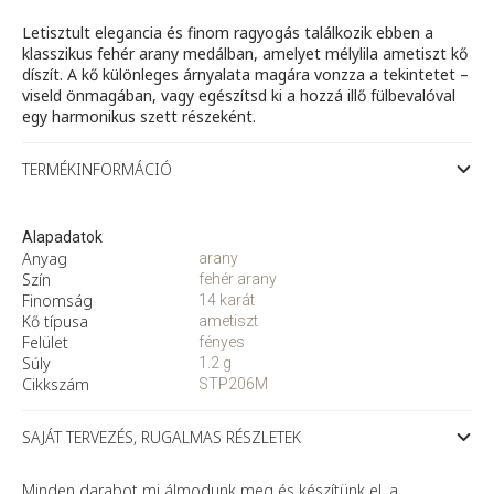
mennyiség
Letisztult elegancia és finom ragyogás találkozik ebben a
klasszikus fehér arany medálban, amelyet mélylila ametiszt kő
díszít. A kő különleges árnyalata magára vonzza a tekintetet –
viseld önmagában, vagy egészítsd ki a hozzá illő fülbevalóval
egy harmonikus szett részeként.
TERMÉKINFORMÁCIÓ
Alapadatok
Anyag
arany
Szín
fehér arany
Finomság
14 karát
Kő típusa
ametiszt
Felület
fényes
Súly
1.2 g
Cikkszám
STP206M
SAJÁT TERVEZÉS, RUGALMAS RÉSZLETEK
Minden darabot mi álmodunk meg és készítünk el, a