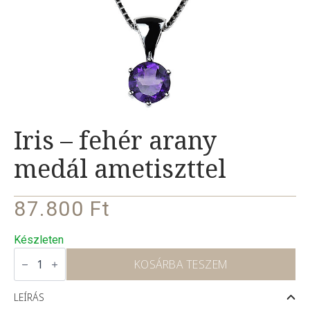
Iris – fehér arany
medál ametiszttel
87.800
Ft
Készleten
Iris
–
KOSÁRBA TESZEM
fehér
arany
medál
LEÍRÁS
ametiszttel