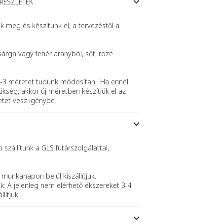
 RÉSZLETEK
meg és készítünk el, a tervezéstől a
sárga vagy fehér aranyból, sőt, rozé
-3 méretet tudunk módosítani. Ha ennél
kség, akkor új méretben készítjük el az
etet vesz igénybe.
szállítunk a GLS futárszolgálattal,
 munkanapon belül kiszállítjuk.
k: A jelenleg nem elérhető ékszereket 3-4
lítjuk.