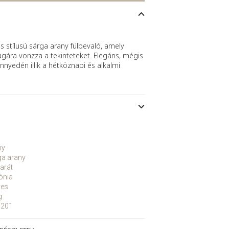
s stílusú sárga arany fülbevaló, amely
agára vonzza a tekinteteket. Elegáns, mégis
nnyedén illik a hétköznapi és alkalmi
ny
ga arany
arát
ónia
yes
g
201