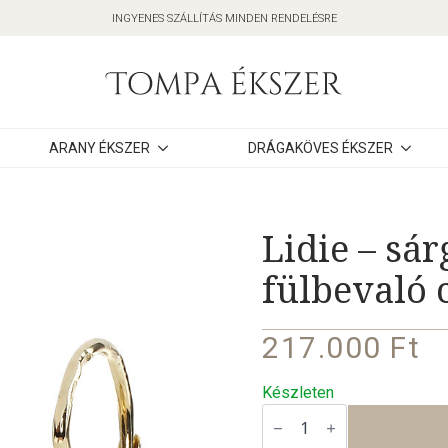
INGYENES SZÁLLÍTÁS MINDEN RENDELÉSRE
ARANY ÉKSZER
DRÁGAKÖVES ÉKSZER
Lidie – sá
fülbevaló 
217.000
Ft
Készleten
Lidie
–
sárga