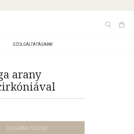
Search
for:
SZOLGÁLTATÁSAINK
rga arany
cirkóniával
KOSÁRBA TESZEM