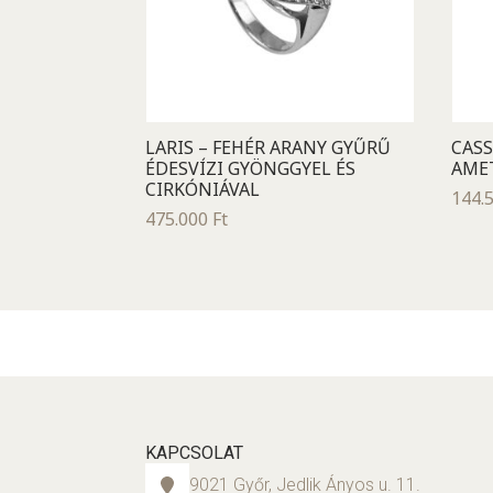
LARIS – FEHÉR ARANY GYŰRŰ
CASS
ÉDESVÍZI GYÖNGGYEL ÉS
AMET
CIRKÓNIÁVAL
144.
475.000
Ft
KAPCSOLAT
9021 Győr, Jedlik Ányos u. 11.