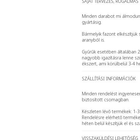
SAJÁT TERVEZÉS, RUGALMAS
Minden darabot mi álmodunk 
gyártásig.
Bármelyik fazont elkészítjük 
aranyból is.
Gyűrűk esetében általában 2
nagyobb igazításra lenne szü
ékszert, ami körülbelül 3-4 h
SZÁLLÍTÁSI INFORMÁCIÓK
Minden rendelést ingyenesen 
biztosított csomagban.
Készleten lévő termékek: 1-3
Rendelésre elérhető terméke
héten belül készítjük el és szál
VISSZAKÜLDÉSI LEHETŐSÉG