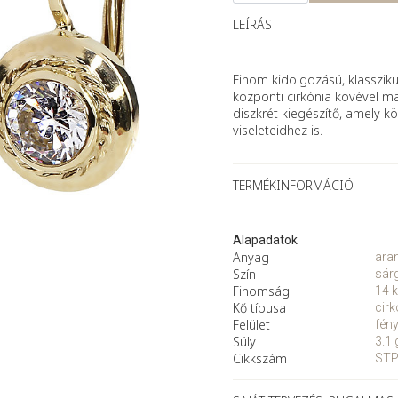
arany
fülbevaló
LEÍRÁS
cirkóniával
mennyiség
Finom kidolgozású, klassziku
központi cirkónia kövével m
diszkrét kiegészítő, amely kö
viseleteidhez is.
TERMÉKINFORMÁCIÓ
Alapadatok
Anyag
ara
Szín
sár
Finomság
14 k
Kő típusa
cirk
Felület
fén
Súly
3.1 
Cikkszám
STP