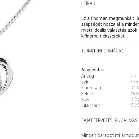
medál
LEÍRÁS
mennyiség
Ez a finoman megmunkált, l
szépségét hozza el a minden
miatt ideális választás azok 
kifinomult ékszereket.
TERMÉKINFORMÁCIÓ
Alapadatok
Anyag
ara
Szín
fehé
Finomság
14 k
Felület
fén
Súly
1.2 
Cikkszám
SM
SAJÁT TERVEZÉS, RUGALMAS
Minden darabot mi álmodunk 