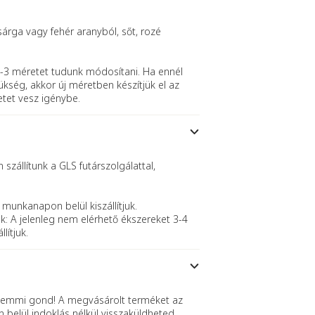
sárga vagy fehér aranyból, sőt, rozé
-3 méretet tudunk módosítani. Ha ennél
kség, akkor új méretben készítjük el az
etet vesz igénybe.
szállítunk a GLS futárszolgálattal,
 munkanapon belül kiszállítjuk.
k: A jelenleg nem elérhető ékszereket 3-4
lítjuk.
mmi gond! A megvásárolt terméket az
n belül indoklás nélkül visszaküldheted.