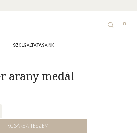
Search
for:
SZOLGÁLTATÁSAINK
hér arany medál
KOSÁRBA TESZEM