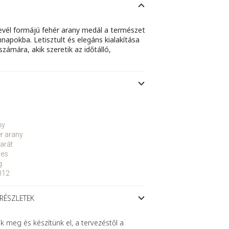
evél formájú fehér arany medál a természet
napokba. Letisztult és elegáns kialakítása
számára, akik szeretik az időtálló,
ny
r arany
arát
yes
g
012
 RÉSZLETEK
meg és készítünk el, a tervezéstől a