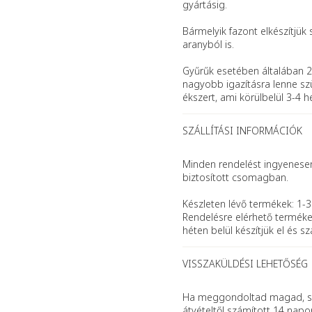
gyártásig.
Bármelyik fazont elkészítjük 
aranyból is.
Gyűrűk esetében általában 2
nagyobb igazításra lenne szü
ékszert, ami körülbelül 3-4 h
SZÁLLÍTÁSI INFORMÁCIÓK
Minden rendelést ingyenesen 
biztosított csomagban.
Készleten lévő termékek: 1-3
Rendelésre elérhető terméke
héten belül készítjük el és szál
VISSZAKÜLDÉSI LEHETŐSÉG
Ha meggondoltad magad, se
átvételtől számított 14 napo