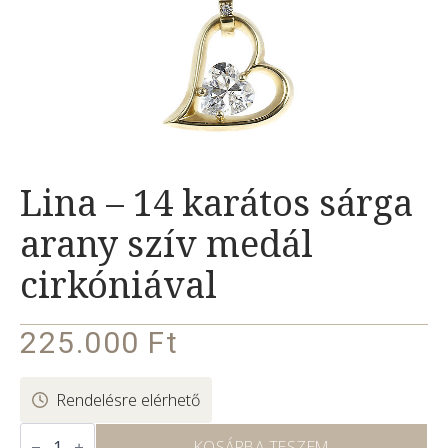
Lina – 14 karátos sárga
arany szív medál
cirkóniával
225.000
Ft
Rendelésre elérhető
Lina
–
KOSÁRBA TESZEM