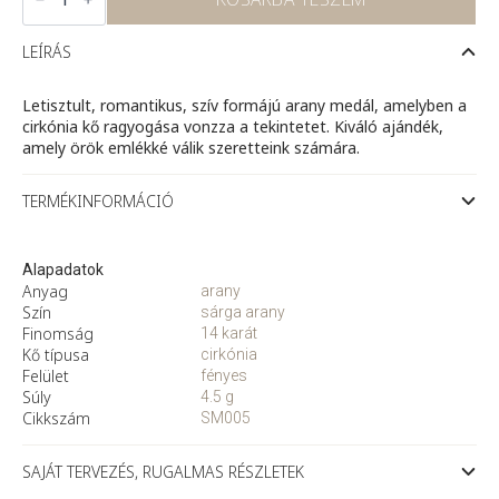
14
karátos
sárga
LEÍRÁS
arany
szív
medál
Letisztult, romantikus, szív formájú arany medál, amelyben a
cirkóniával
cirkónia kő ragyogása vonzza a tekintetet. Kiváló ajándék,
mennyiség
amely örök emlékké válik szeretteink számára.
TERMÉKINFORMÁCIÓ
Alapadatok
Anyag
arany
Szín
sárga arany
Finomság
14 karát
Kő típusa
cirkónia
Felület
fényes
Súly
4.5 g
Cikkszám
SM005
SAJÁT TERVEZÉS, RUGALMAS RÉSZLETEK