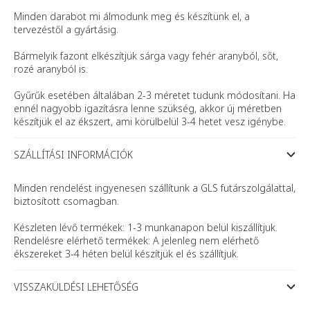
Minden darabot mi álmodunk meg és készítünk el, a
tervezéstől a gyártásig.
Bármelyik fazont elkészítjük sárga vagy fehér aranyból, sőt,
rozé aranyból is.
Gyűrűk esetében általában 2-3 méretet tudunk módosítani. Ha
ennél nagyobb igazításra lenne szükség, akkor új méretben
készítjük el az ékszert, ami körülbelül 3-4 hetet vesz igénybe.
SZÁLLÍTÁSI INFORMÁCIÓK
Minden rendelést ingyenesen szállítunk a GLS futárszolgálattal,
biztosított csomagban.
Készleten lévő termékek: 1-3 munkanapon belül kiszállítjuk.
Rendelésre elérhető termékek: A jelenleg nem elérhető
ékszereket 3-4 héten belül készítjük el és szállítjuk.
VISSZAKÜLDÉSI LEHETŐSÉG