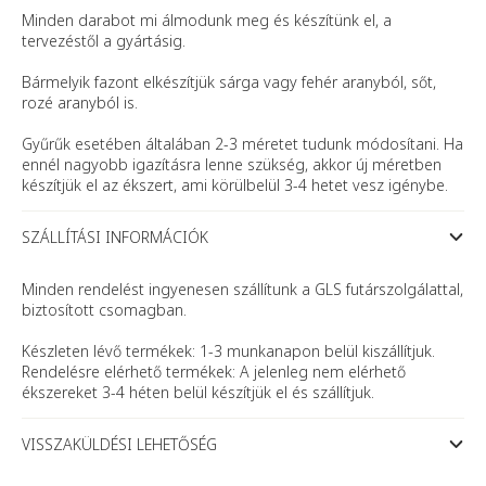
Minden darabot mi álmodunk meg és készítünk el, a
tervezéstől a gyártásig.
Bármelyik fazont elkészítjük sárga vagy fehér aranyból, sőt,
rozé aranyból is.
Gyűrűk esetében általában 2-3 méretet tudunk módosítani. Ha
ennél nagyobb igazításra lenne szükség, akkor új méretben
készítjük el az ékszert, ami körülbelül 3-4 hetet vesz igénybe.
SZÁLLÍTÁSI INFORMÁCIÓK
Minden rendelést ingyenesen szállítunk a GLS futárszolgálattal,
biztosított csomagban.
Készleten lévő termékek: 1-3 munkanapon belül kiszállítjuk.
Rendelésre elérhető termékek: A jelenleg nem elérhető
ékszereket 3-4 héten belül készítjük el és szállítjuk.
VISSZAKÜLDÉSI LEHETŐSÉG