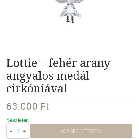
Lottie – fehér arany
angyalos medál
cirkóniával
63.000
Ft
Készleten
Lottie
–
KOSÁRBA TESZEM
fehér