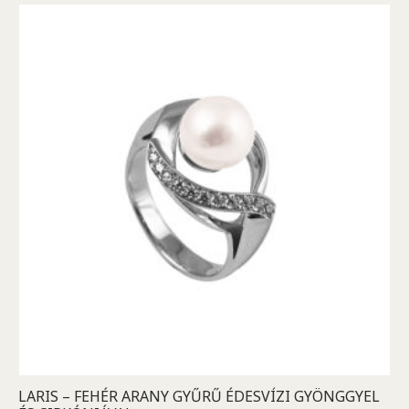
LARIS – FEHÉR ARANY GYŰRŰ ÉDESVÍZI GYÖNGGYEL