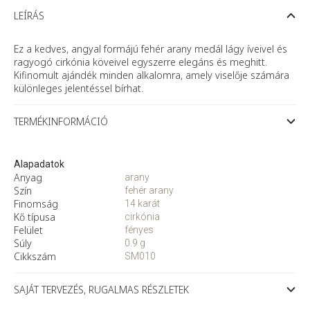
arany
angyalos
LEÍRÁS
medál
cirkóniával
mennyiség
Ez a kedves, angyal formájú fehér arany medál lágy íveivel és
ragyogó cirkónia köveivel egyszerre elegáns és meghitt.
Kifinomult ajándék minden alkalomra, amely viselője számára
különleges jelentéssel bírhat.
TERMÉKINFORMÁCIÓ
Alapadatok
Anyag
arany
Szín
fehér arany
Finomság
14 karát
Kő típusa
cirkónia
Felület
fényes
Súly
0.9 g
Cikkszám
SM010
SAJÁT TERVEZÉS, RUGALMAS RÉSZLETEK