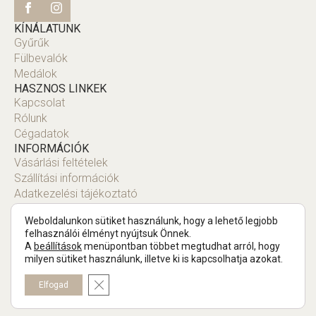
KÍNÁLATUNK
Gyűrűk
Fülbevalók
Medálok
HASZNOS LINKEK
Kapcsolat
Rólunk
Cégadatok
INFORMÁCIÓK
Vásárlási feltételek
Szállítási információk
Adatkezelési tájékoztató
Fiók
Weboldalunkon sütiket használunk, hogy a lehető legjobb
felhasználói élményt nyújtsuk Önnek.
A
beállítások
menüpontban többet megtudhat arról, hogy
milyen sütiket használunk, illetve ki is kapcsolhatja azokat.
Copyright © 2025 Tompa Ékszer.
Close GDPR Cookie Banner
Elfogad