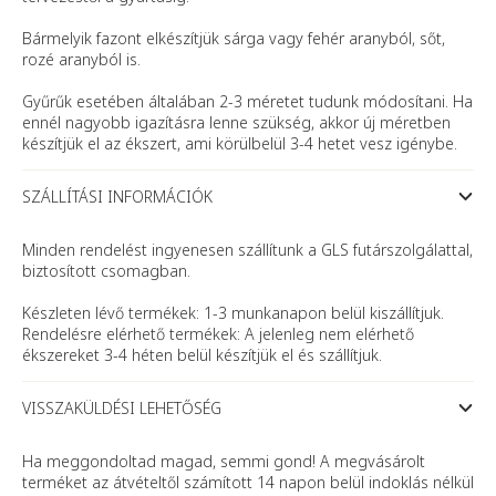
Bármelyik fazont elkészítjük sárga vagy fehér aranyból, sőt,
rozé aranyból is.
Gyűrűk esetében általában 2-3 méretet tudunk módosítani. Ha
ennél nagyobb igazításra lenne szükség, akkor új méretben
készítjük el az ékszert, ami körülbelül 3-4 hetet vesz igénybe.
SZÁLLÍTÁSI INFORMÁCIÓK
Minden rendelést ingyenesen szállítunk a GLS futárszolgálattal,
biztosított csomagban.
Készleten lévő termékek: 1-3 munkanapon belül kiszállítjuk.
Rendelésre elérhető termékek: A jelenleg nem elérhető
ékszereket 3-4 héten belül készítjük el és szállítjuk.
VISSZAKÜLDÉSI LEHETŐSÉG
Ha meggondoltad magad, semmi gond! A megvásárolt
terméket az átvételtől számított 14 napon belül indoklás nélkül