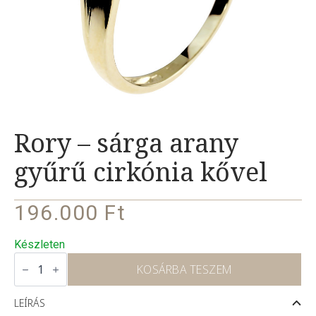
Rory – sárga arany
gyűrű cirkónia kővel
196.000
Ft
Készleten
Rory
–
KOSÁRBA TESZEM
sárga
arany
gyűrű
LEÍRÁS
cirkónia