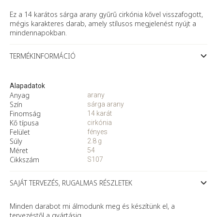
kővel
mennyiség
Ez a 14 karátos sárga arany gyűrű cirkónia kővel visszafogott,
mégis karakteres darab, amely stílusos megjelenést nyújt a
mindennapokban.
TERMÉKINFORMÁCIÓ
Alapadatok
Anyag
arany
Szín
sárga arany
Finomság
14 karát
Kő típusa
cirkónia
Felület
fényes
Súly
2.8 g
Méret
54
Cikkszám
S107
SAJÁT TERVEZÉS, RUGALMAS RÉSZLETEK
Minden darabot mi álmodunk meg és készítünk el, a
tervezéstől a gyártásig.