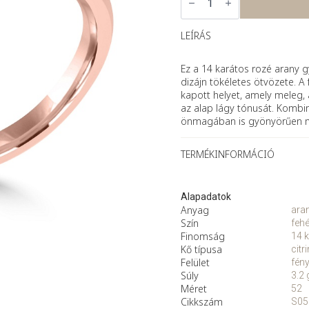
–
rozé
arany
gyűrű
LEÍRÁS
citrinnel
mennyiség
Ez a 14 karátos rozé arany 
dizájn tökéletes ötvözete. A
kapott helyet, amely meleg, 
az alap lágy tónusát. Kombin
önmagában is gyönyörűen m
TERMÉKINFORMÁCIÓ
Alapadatok
Anyag
ara
Szín
fehé
Finomság
14 k
Kő típusa
citri
Felület
fén
Súly
3.2 
Méret
52
Cikkszám
S05