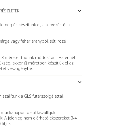
 RÉSZLETEK
meg és készítünk el, a tervezéstől a
sárga vagy fehér aranyból, sőt, rozé
-3 méretet tudunk módosítani. Ha ennél
kség, akkor új méretben készítjük el az
etet vesz igénybe.
szállítunk a GLS futárszolgálattal,
 munkanapon belül kiszállítjuk.
k: A jelenleg nem elérhető ékszereket 3-4
lítjuk.