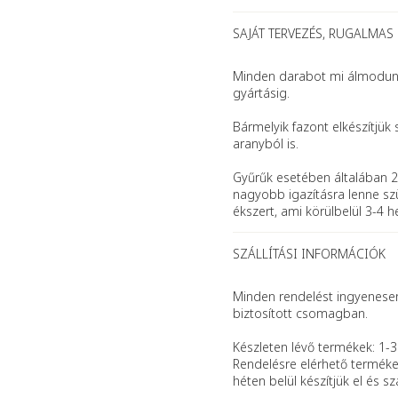
SAJÁT TERVEZÉS, RUGALMAS
Minden darabot mi álmodunk 
gyártásig.
Bármelyik fazont elkészítjük 
aranyból is.
Gyűrűk esetében általában 2
nagyobb igazításra lenne szü
ékszert, ami körülbelül 3-4 h
SZÁLLÍTÁSI INFORMÁCIÓK
Minden rendelést ingyenesen 
biztosított csomagban.
Készleten lévő termékek: 1-3
Rendelésre elérhető terméke
héten belül készítjük el és szál