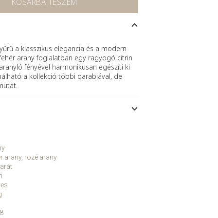
KOSÁRBA TESZEM
gyűrű a klasszikus elegancia és a modern
 fehér arany foglalatban egy ragyogó citrin
aranyló fényével harmonikusan egészíti ki
álható a kollekció többi darabjával, de
utat.
ny
r arany, rozé arany
arát
n
yes
g
8