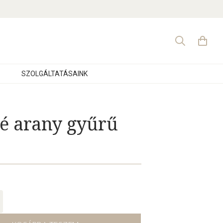
Search
for:
SZOLGÁLTATÁSAINK
zé arany gyűrű