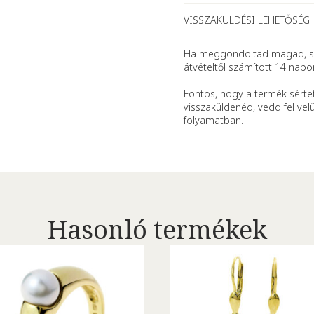
VISSZAKÜLDÉSI LEHETŐSÉG
Ha meggondoltad magad, se
átvételtől számított 14 napo
Fontos, hogy a termék sértet
visszaküldenéd, vedd fel vel
folyamatban.
Hasonló termékek