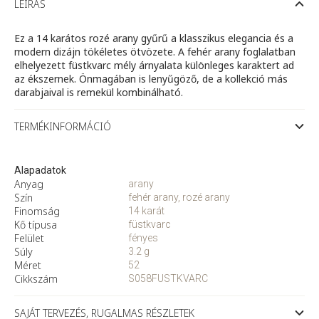
gyűrű
LEÍRÁS
füstkvarccal
mennyiség
Ez a 14 karátos rozé arany gyűrű a klasszikus elegancia és a
modern dizájn tökéletes ötvözete. A fehér arany foglalatban
elhelyezett füstkvarc mély árnyalata különleges karaktert ad
az ékszernek. Önmagában is lenyűgöző, de a kollekció más
darabjaival is remekül kombinálható.
TERMÉKINFORMÁCIÓ
Alapadatok
Anyag
arany
Szín
fehér arany, rozé arany
Finomság
14 karát
Kő típusa
füstkvarc
Felület
fényes
Súly
3.2 g
Méret
52
Cikkszám
S058FUSTKVARC
SAJÁT TERVEZÉS, RUGALMAS RÉSZLETEK