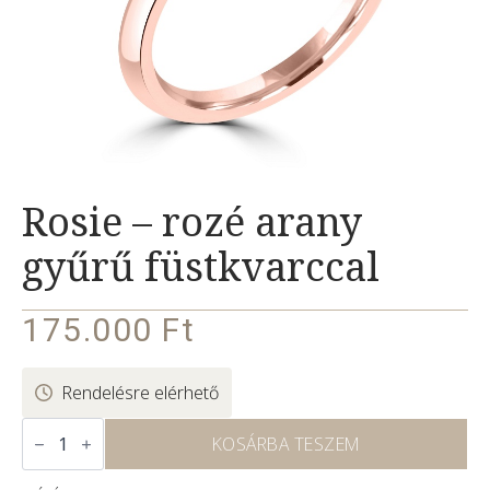
Rosie – rozé arany
gyűrű füstkvarccal
175.000
Ft
Rendelésre elérhető
Rosie
–
KOSÁRBA TESZEM
rozé
arany