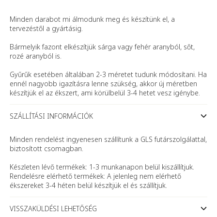
Minden darabot mi álmodunk meg és készítünk el, a
tervezéstől a gyártásig.
Bármelyik fazont elkészítjük sárga vagy fehér aranyból, sőt,
rozé aranyból is.
Gyűrűk esetében általában 2-3 méretet tudunk módosítani. Ha
ennél nagyobb igazításra lenne szükség, akkor új méretben
készítjük el az ékszert, ami körülbelül 3-4 hetet vesz igénybe.
SZÁLLÍTÁSI INFORMÁCIÓK
Minden rendelést ingyenesen szállítunk a GLS futárszolgálattal,
biztosított csomagban.
Készleten lévő termékek: 1-3 munkanapon belül kiszállítjuk.
Rendelésre elérhető termékek: A jelenleg nem elérhető
ékszereket 3-4 héten belül készítjük el és szállítjuk.
VISSZAKÜLDÉSI LEHETŐSÉG