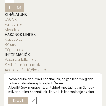
KÍNÁLATUNK
Gyűrűk
Fülbevalók
Medálok
HASZNOS LINKEK
Kapcsolat
Rólunk
Cégadatok
INFORMÁCIÓK
Vásárlási feltételek
Szállítási információk
Adatkezelési tájékoztató
Fiók
Weboldalunkon sütiket használunk, hogy a lehető legjobb
felhasználói élményt nyújtsuk Önnek.
A
beállítások
menüpontban többet megtudhat arról, hogy
milyen sütiket használunk, illetve ki is kapcsolhatja azokat.
Copyright © 2025 Tompa Ékszer.
Close GDPR Cookie Banner
Elfogad