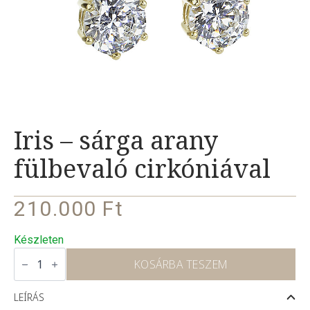
Iris – sárga arany
fülbevaló cirkóniával
210.000
Ft
Készleten
Iris
–
KOSÁRBA TESZEM
sárga
arany
fülbevaló
LEÍRÁS
cirkóniával