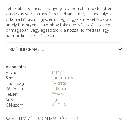
mennyiség
Letisztult elegancia és ragyogó csillogás találkozik ebben a
klasszikus sárga arany fülbevalóban, amelyet hangsúlyos
cirkónia kő díszít. Egyszerű, mégis figyelemfelkeltő darab,
amely bármilyen alkalomhoz tökéletes választás – viseld
önmagában, vagy egészítsd ki a hozzá illő medállal egy
harmonikus szett részeként.
TERMÉKINFORMÁCIÓ
Alapadatok
Anyag
arany
Szín
sárga arany
Finomság
14 karát
Kő típusa
cirkónia
Felület
fényes
Súly
3 g
Cikkszám
STP206
SAJÁT TERVEZÉS, RUGALMAS RÉSZLETEK