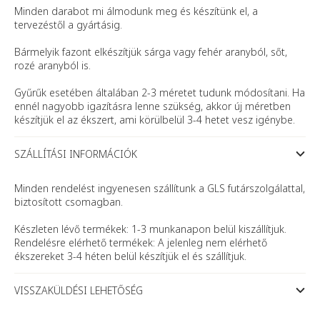
Minden darabot mi álmodunk meg és készítünk el, a
tervezéstől a gyártásig.
Bármelyik fazont elkészítjük sárga vagy fehér aranyból, sőt,
rozé aranyból is.
Gyűrűk esetében általában 2-3 méretet tudunk módosítani. Ha
ennél nagyobb igazításra lenne szükség, akkor új méretben
készítjük el az ékszert, ami körülbelül 3-4 hetet vesz igénybe.
SZÁLLÍTÁSI INFORMÁCIÓK
Minden rendelést ingyenesen szállítunk a GLS futárszolgálattal,
biztosított csomagban.
Készleten lévő termékek: 1-3 munkanapon belül kiszállítjuk.
Rendelésre elérhető termékek: A jelenleg nem elérhető
ékszereket 3-4 héten belül készítjük el és szállítjuk.
VISSZAKÜLDÉSI LEHETŐSÉG