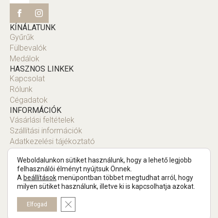
KÍNÁLATUNK
Gyűrűk
Fülbevalók
Medálok
HASZNOS LINKEK
Kapcsolat
Rólunk
Cégadatok
INFORMÁCIÓK
Vásárlási feltételek
Szállítási információk
Adatkezelési tájékoztató
Fiók
Weboldalunkon sütiket használunk, hogy a lehető legjobb
felhasználói élményt nyújtsuk Önnek.
A
beállítások
menüpontban többet megtudhat arról, hogy
milyen sütiket használunk, illetve ki is kapcsolhatja azokat.
Copyright © 2025 Tompa Ékszer.
Close GDPR Cookie Banner
Elfogad