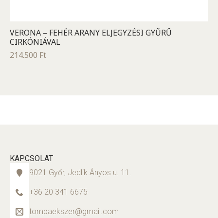
VERONA – FEHÉR ARANY ELJEGYZÉSI GYŰRŰ
CIRKÓNIÁVAL
214.500
Ft
KAPCSOLAT
9021 Győr, Jedlik Ányos u. 11.
+36 20 341 6675
tompaekszer@gmail.com