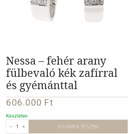
Nessa – fehér arany
fülbevaló kék zafírral
és gyémánttal
606.000
Ft
Készleten
Nessa
–
KOSÁRBA TESZEM
fehér