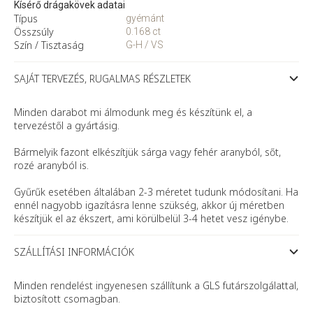
Kísérő drágakövek adatai
Típus
gyémánt
Összsúly
0.168 ct
Szín / Tisztaság
G-H / VS
SAJÁT TERVEZÉS, RUGALMAS RÉSZLETEK
Minden darabot mi álmodunk meg és készítünk el, a
tervezéstől a gyártásig.
Bármelyik fazont elkészítjük sárga vagy fehér aranyból, sőt,
rozé aranyból is.
Gyűrűk esetében általában 2-3 méretet tudunk módosítani. Ha
ennél nagyobb igazításra lenne szükség, akkor új méretben
készítjük el az ékszert, ami körülbelül 3-4 hetet vesz igénybe.
SZÁLLÍTÁSI INFORMÁCIÓK
Minden rendelést ingyenesen szállítunk a GLS futárszolgálattal,
biztosított csomagban.