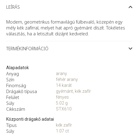
arany
fülbevaló
LEÍRÁS
kék
zafírral
és
Modern, geometrikus formavilágú fülbevaló, közepén egy
gyémánttal
mély kék zafírral, melyet hat apró gyémánt díszít. Tökéletes
mennyiség
választás, ha a letisztult dizájnt kedveled.
TERMÉKINFORMÁCIÓ
Alapadatok
Anyag
arany
Szín
fehér arany
Finomság
14 karát
Drágakő típusa
gyémánt, kék zafír
Felület
fényes
Súly
5.02 g
Cikkszám
STX610
Központi drágakő adatai
Típus
kék zafír
Súly
1.07 ct