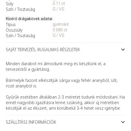
Súly
0.11 ct
Szín / Tisztaság
G / VS
Kísérő drágakövek adatai
Típus
gyémánt
Összsúly
0.085 ct
Szín / Tisztaság
G / VS
SAJÁT TERVEZÉS, RUGALMAS RÉSZLETEK
Minden darabot mi álmodunk meg és készítünk el, a
tervezéstől a gyártásig.
Bármelyik fazont elkészítjük sárga vagy fehér aranyból, sőt,
rozé aranyból is.
Gyűrűk esetében általában 2-3 méretet tudunk módosítani. Ha
ennél nagyobb igazításra lenne szükség, akkor új méretben
készítjük el az ékszert, ami körülbelül 3-4 hetet vesz igénybe.
SZÁLLÍTÁSI INFORMÁCIÓK