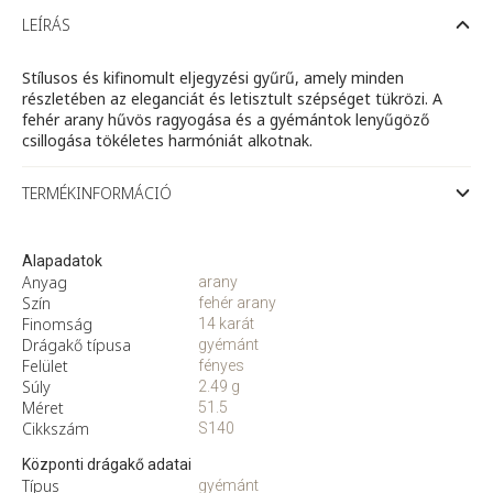
arany
eljegyzési
LEÍRÁS
gyűrű
gyémánttal
mennyiség
Stílusos és kifinomult eljegyzési gyűrű, amely minden
részletében az eleganciát és letisztult szépséget tükrözi. A
fehér arany hűvös ragyogása és a gyémántok lenyűgöző
csillogása tökéletes harmóniát alkotnak.
TERMÉKINFORMÁCIÓ
Alapadatok
Anyag
arany
Szín
fehér arany
Finomság
14 karát
Drágakő típusa
gyémánt
Felület
fényes
Súly
2.49 g
Méret
51.5
Cikkszám
S140
Központi drágakő adatai
Típus
gyémánt