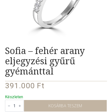
Sofia – fehér arany
eljegyzési gyűrű
gyémánttal
391.000
Ft
Készleten
Sofia
–
KOSÁRBA TESZEM
fehér