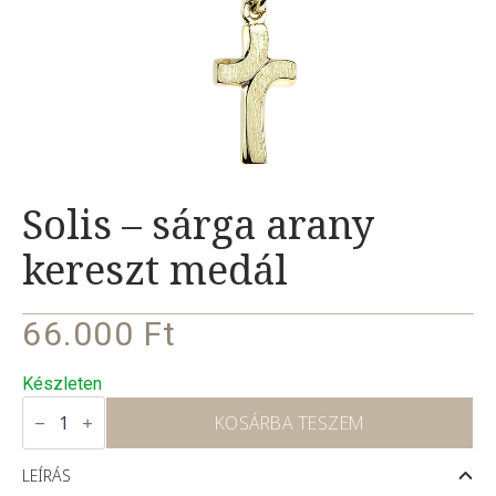
Solis – sárga arany
kereszt medál
66.000
Ft
Készleten
Solis
–
KOSÁRBA TESZEM
sárga
arany
kereszt
LEÍRÁS
medál