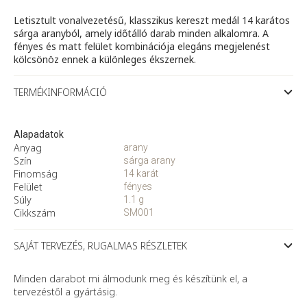
mennyiség
Letisztult vonalvezetésű, klasszikus kereszt medál 14 karátos
sárga aranyból, amely időtálló darab minden alkalomra. A
fényes és matt felület kombinációja elegáns megjelenést
kölcsönöz ennek a különleges ékszernek.
TERMÉKINFORMÁCIÓ
Alapadatok
Anyag
arany
Szín
sárga arany
Finomság
14 karát
Felület
fényes
Súly
1.1 g
Cikkszám
SM001
SAJÁT TERVEZÉS, RUGALMAS RÉSZLETEK
Minden darabot mi álmodunk meg és készítünk el, a
tervezéstől a gyártásig.