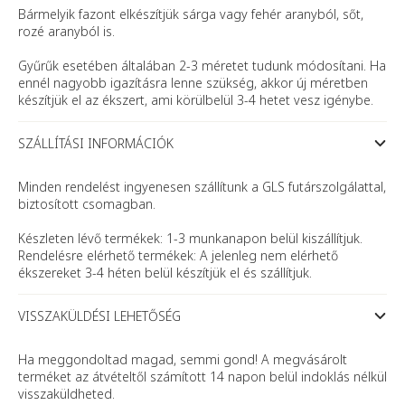
Bármelyik fazont elkészítjük sárga vagy fehér aranyból, sőt,
rozé aranyból is.
Gyűrűk esetében általában 2-3 méretet tudunk módosítani. Ha
ennél nagyobb igazításra lenne szükség, akkor új méretben
készítjük el az ékszert, ami körülbelül 3-4 hetet vesz igénybe.
SZÁLLÍTÁSI INFORMÁCIÓK
Minden rendelést ingyenesen szállítunk a GLS futárszolgálattal,
biztosított csomagban.
Készleten lévő termékek: 1-3 munkanapon belül kiszállítjuk.
Rendelésre elérhető termékek: A jelenleg nem elérhető
ékszereket 3-4 héten belül készítjük el és szállítjuk.
VISSZAKÜLDÉSI LEHETŐSÉG
Ha meggondoltad magad, semmi gond! A megvásárolt
terméket az átvételtől számított 14 napon belül indoklás nélkül
visszaküldheted.