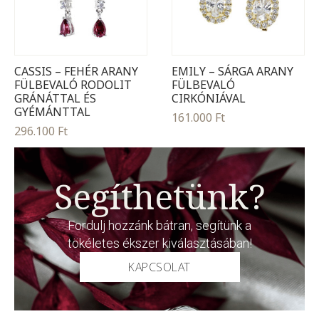
CASSIS – FEHÉR ARANY
EMILY – SÁRGA ARANY
FÜLBEVALÓ RODOLIT
FÜLBEVALÓ
GRÁNÁTTAL ÉS
CIRKÓNIÁVAL
GYÉMÁNTTAL
161.000
Ft
296.100
Ft
Segíthetünk?
Fordulj hozzánk bátran, segítünk a
tökéletes ékszer kiválasztásában!
KAPCSOLAT