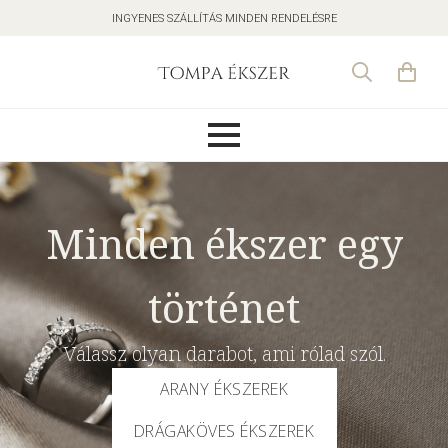
INGYENES SZÁLLÍTÁS MINDEN RENDELÉSRE
Search
for:
Minden ékszer egy
történet
Válassz olyan darabot, ami rólad szól.
ARANY ÉKSZEREK
DRÁGAKÖVES ÉKSZEREK