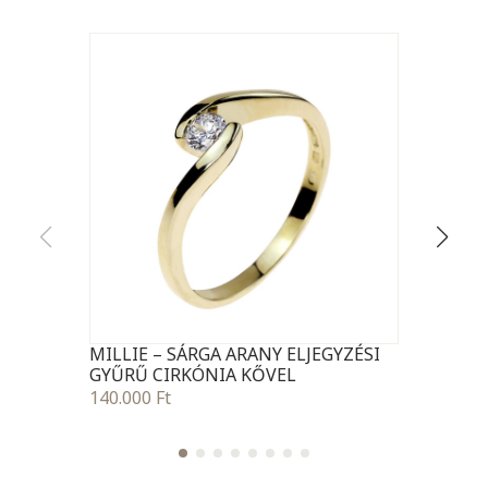
MILLIE – SÁRGA ARANY ELJEGYZÉSI
ISA 
GYŰRŰ CIRKÓNIA KŐVEL
GYŰR
140.000
Ft
459.