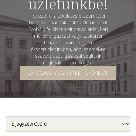
üzletünkbe!
Fedezd fel a tökéletes ékszert Győr
belvárosában található üzletünkben!
Próbáld fel kiszemelt darabjaidat, kérj
méretre igazítást vagy szakértői
tanácsot. Várunk győri
ékszerüzletünkben, ahol személyre
szabott kiszolgálással segítünk
megtalálni, amire vágysz.
LÁTOGASS MEG MINKET GYŐRBEN!